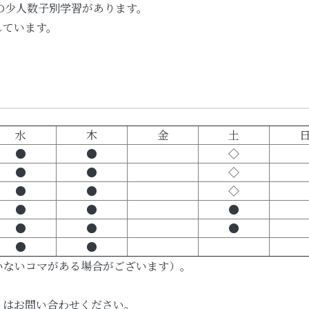
度の少人数子別学習があります。
しています。
水
木
金
土
●
●
◇
●
●
◇
●
●
◇
●
●
●
●
●
●
●
●
いないコマがある場合がございます）。
くはお問い合わせください。