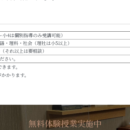
1～小4は個別指導のみ受講可能）
語・理科・社会（理社は小5以上）
週3（それ以上は要相談）
ださい。
できます。
がかかります。
無料体験授業実施中