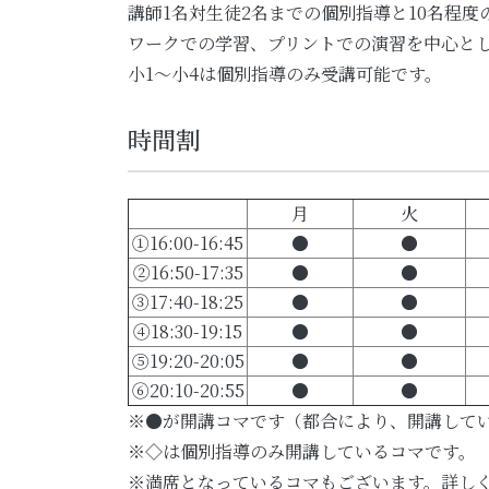
講師1名対生徒2名までの個別指導と10名程
ワークでの学習、プリントでの演習を中心と
小1～小4は個別指導のみ受講可能です。
時間割
月
火
①16:00-16:45
●
●
②16:50-17:35
●
●
③17:40-18:25
●
●
④18:30-19:15
●
●
⑤19:20-20:05
●
●
⑥20:10-20:55
●
●
※●が開講コマです（都合により、開講して
※◇は個別指導のみ開講しているコマです。
※満席となっているコマもございます。詳し