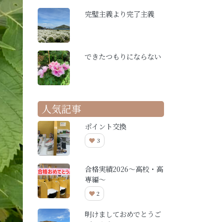
完璧主義より完了主義
できたつもりにならない
人気記事
ポイント交換
3
合格実績2026～高校・高
専編～
2
明けましておめでとうご