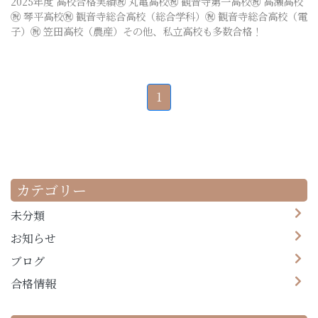
2025年度 高校合格実績㊗ 丸亀高校㊗ 観音寺第一高校㊗ 高瀬高校
㊗ 琴平高校㊗ 観音寺総合高校（総合学科）㊗ 観音寺総合高校（電
子）㊗ 笠田高校（農産）その他、私立高校も多数合格！
1
カテゴリー
未分類
お知らせ
ブログ
合格情報