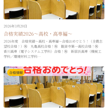
2026年3月20日
合格実績2026～高校・高専編～
2026年度 合格実績～高校・高専編～合格おめでとう！（全員志
望校合格！）㊗ 丸亀高校合格！㊗ 観音寺第一高校合格！㊗
香川高専（電子システム工学科）合格！㊗ 新居浜高専（機械工
学科／環境材料工学科…
合格情報