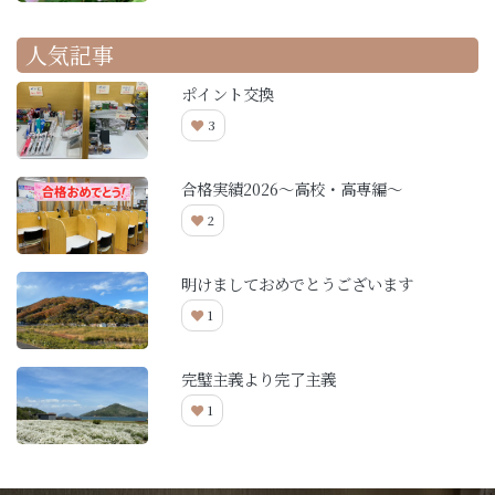
人気記事
ポイント交換
3
合格実績2026～高校・高専編～
2
明けましておめでとうございます
1
完璧主義より完了主義
1